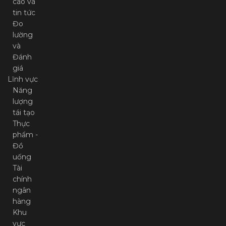
cáo và
tin tức
Đo
lường
và
Đánh
giá
Lĩnh vực
Năng
lượng
tái tạo
Thực
phẩm -
Đồ
uống
Tài
chính
ngân
hàng
Khu
vực