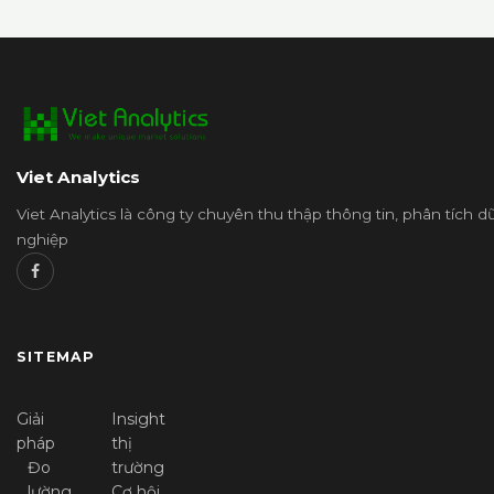
Viet Analytics
Viet Analytics là công ty chuyên thu thập thông tin, phân tích 
nghiệp
SITEMAP
Giải
Insight
pháp
thị
Đo
trường
lường
Cơ hội