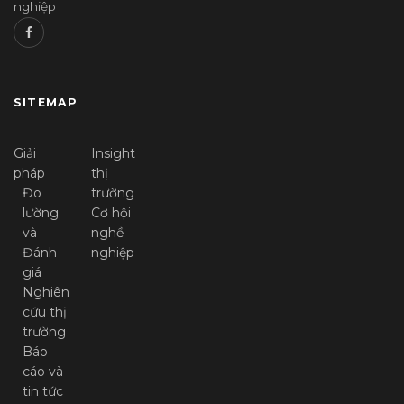
nghiệp
SITEMAP
Giải
Insight
pháp
thị
Đo
trường
lường
Cơ hội
và
nghề
Đánh
nghiệp
giá
Nghiên
cứu thị
trường
Báo
cáo và
tin tức