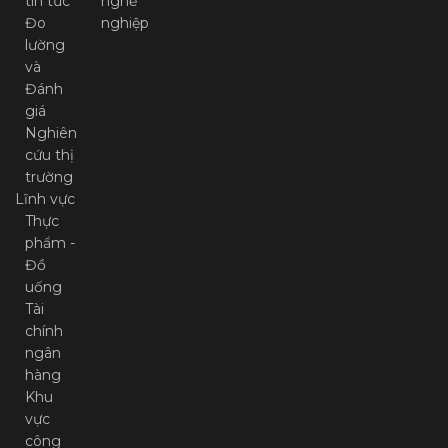
tin tức
nghề
Đo
nghiệp
lường
và
Đánh
giá
Nghiên
cứu thị
trường
Lĩnh vực
Thực
phẩm -
Đồ
uống
Tài
chính
ngân
hàng
Khu
vực
công