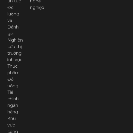
tin tức
nghề
Đo
nghiệp
lường
và
Đánh
giá
Nghiên
cứu thị
trường
Lĩnh vực
Thực
phẩm -
Đồ
uống
Tài
chính
ngân
hàng
Khu
vực
công